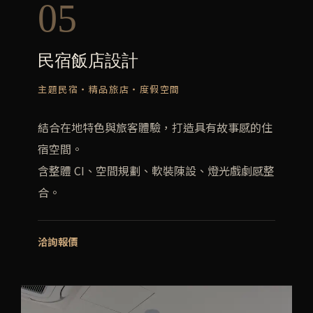
05
民宿飯店設計
主題民宿・精品旅店・度假空間
結合在地特色與旅客體驗，打造具有故事感的住
宿空間。
含整體 CI、空間規劃、軟裝陳設、燈光戲劇感整
合。
洽詢報價