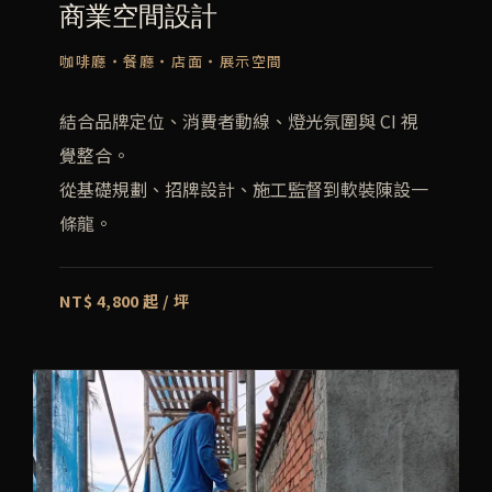
商業空間設計
咖啡廳・餐廳・店面・展示空間
結合品牌定位、消費者動線、燈光氛圍與 CI 視
覺整合。
從基礎規劃、招牌設計、施工監督到軟裝陳設一
條龍。
NT$ 4,800 起 / 坪