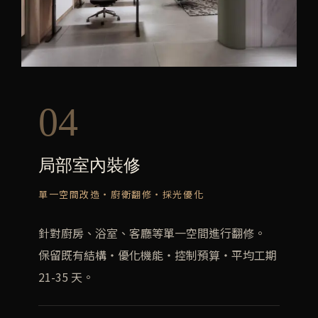
04
局部室內裝修
單一空間改造・廚衛翻修・採光優化
針對廚房、浴室、客廳等單一空間進行翻修。
保留既有結構・優化機能・控制預算・平均工期
21-35 天。