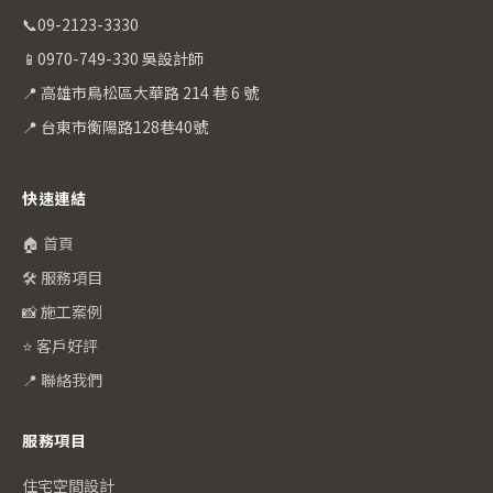
📞
09-2123-3330
📱
0970-749-330 吳設計師
📍 高雄市鳥松區大華路 214 巷 6 號
📍 台東市衡陽路128巷40號
快速連結
🏠 首頁
🛠️ 服務項目
📸 施工案例
⭐ 客戶好評
📍 聯絡我們
服務項目
住宅空間設計