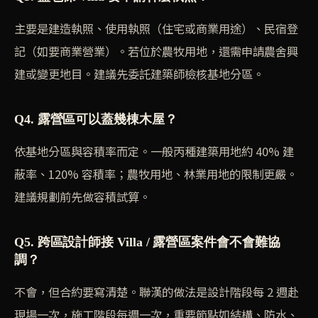
主要是建造執照、使用執照（住宅或商業用途）、民宿登
記（如要商業營業）。若位於農牧用地，還需申請農舍興
建或變更地目。建議先委託建築師檢核基地分區。
Q4. 露營區可以蓋幾棟木屋？
依基地分區與容積率而定。一般丙種建築用地約 40% 建
蔽率、120% 容積率；農牧用地、林業用地的限制更嚴。
建議規劃前先做容積試算。
Q5. 跨區設計師接 Villa / 露營區案件會不會難協
調？
不會，但合約要寫清楚。聯漢的做法是設計階段每 2 週赴
現場一次，施工階段每週一次，重要節點如結構、防水、