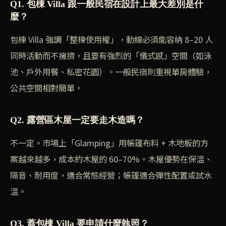
Q1. 包棟 Villa 跟一般民宿在設計上最大差別是什
麼？
包棟 Villa 強調「整棟使用權」，動線必須能容納 8–20 人
同時活動而不擁擠，且要有強烈的「儀式感」空間（如泳
池、戶外用餐、私密花園）。一般民宿則重視單房體驗，
公共空間相對簡單。
Q2. 露營區木屋一定要走木造嗎？
不一定。市場上「Glamping」用帳篷布料 + 木地板的方
案越來越多，成本約木屋的 60–70%。木屋優勢在保溫、
隔音、耐用度，適合常態經營；帳篷適合彈性配置或試水
溫。
Q3. 蓋包棟 Villa 要申請什麼執照？