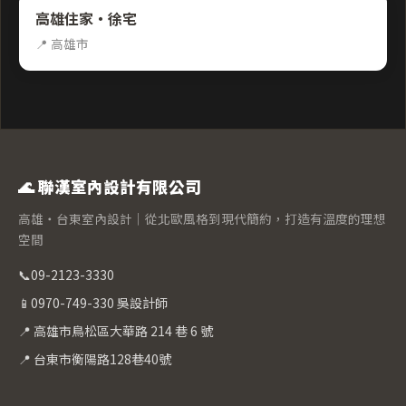
高雄住家・徐宅
📍 高雄市
🌊 聯漢室內設計有限公司
高雄・台東室內設計｜從北歐風格到現代簡約，打造有溫度的理想
空間
📞
09-2123-3330
📱
0970-749-330 吳設計師
📍 高雄市鳥松區大華路 214 巷 6 號
📍 台東市衡陽路128巷40號