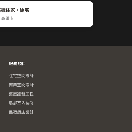
高雄住家・徐宅
 高雄市
服務項目
住宅空間設計
商業空間設計
舊屋翻新工程
局部室內裝修
民宿飯店設計