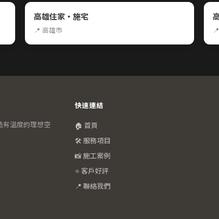
高雄住家・施宅
📍 高雄市

快速連結
造有溫度的理想空
🏠 首頁
🛠️ 服務項目
📸 施工案例
⭐ 客戶好評
📍 聯絡我們