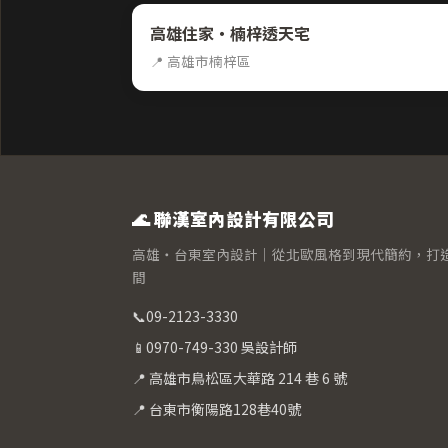
高雄住家・楠梓透天宅
📍 高雄市楠梓區
🌊 聯漢室內設計有限公司
高雄・台東室內設計｜從北歐風格到現代簡約，打
間
📞
09-2123-3330
📱
0970-749-330 吳設計師
📍 高雄市鳥松區大華路 214 巷 6 號
📍 台東市衡陽路128巷40號